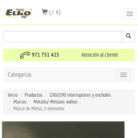
( / €)
Togg
navi
971 751 425
Atención al cliente
Categorías
Toggle
navigat
Inicio
Productos
LOGUS90 interruptores y enchufes
Marcos
Metallo/ Metales nobles
Marco de Metal, 1-elemento