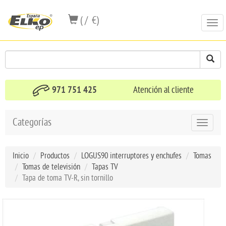
( / €)
Togg
navi
971 751 425
Atención al cliente
Categorías
Toggle
navigat
Inicio
Productos
LOGUS90 interruptores y enchufes
Tomas
Tomas de televisión
Tapas TV
Tapa de toma TV-R, sin tornillo