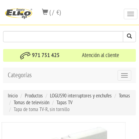
( / €)
Togg
navi
971 751 425
Atención al cliente
Categorías
Toggle
navigat
Inicio
Productos
LOGUS90 interruptores y enchufes
Tomas
Tomas de televisión
Tapas TV
Tapa de toma TV-R, sin tornillo