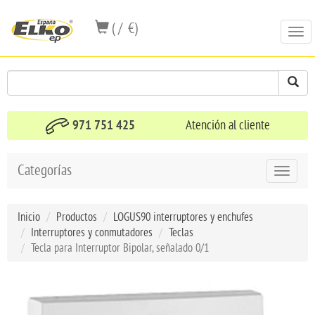
( / €)
Togg
navi
971 751 425
Atención al cliente
Categorías
Toggle
navigat
Inicio
Productos
LOGUS90 interruptores y enchufes
Interruptores y conmutadores
Teclas
Tecla para Interruptor Bipolar, señalado 0/1