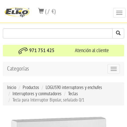
( / €)
Togg
navi
971 751 425
Atención al cliente
Categorías
Toggle
navigat
Inicio
Productos
LOGUS90 interruptores y enchufes
Interruptores y conmutadores
Teclas
Tecla para Interruptor Bipolar, señalado 0/1