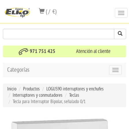
( / €)
Togg
navi
971 751 425
Atención al cliente
Categorías
Toggle
navigat
Inicio
Productos
LOGUS90 interruptores y enchufes
Interruptores y conmutadores
Teclas
Tecla para Interruptor Bipolar, señalado 0/1