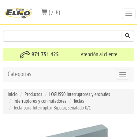
( / €)
Togg
navi
971 751 425
Atención al cliente
Categorías
Toggle
navigat
Inicio
Productos
LOGUS90 interruptores y enchufes
Interruptores y conmutadores
Teclas
Tecla para Interruptor Bipolar, señalado 0/1