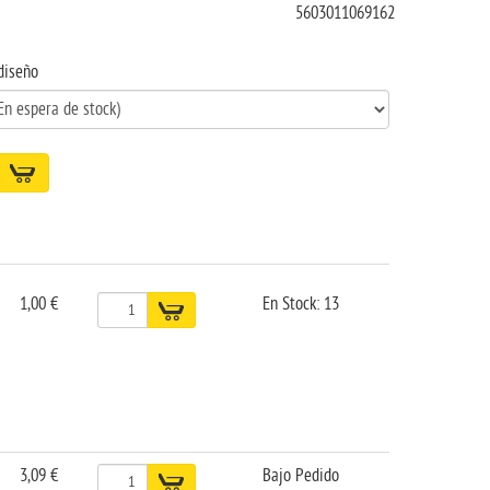
5603011069162
diseño
1,00 €
En Stock: 13
3,09 €
Bajo Pedido