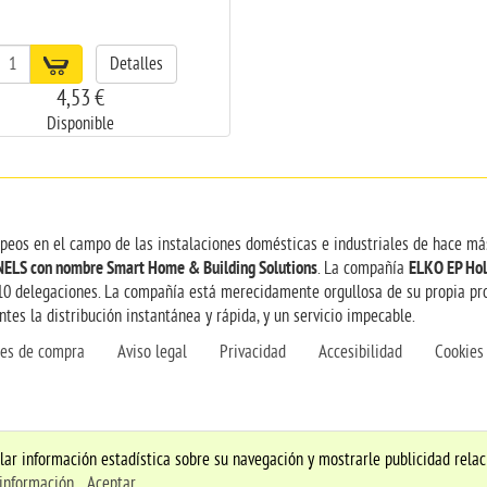
Detalles
4,53 €
Disponible
opeos en el campo de las instalaciones domésticas e industriales de hace má
NELS con nombre Smart Home & Building Solutions
ELKO EP Hol
. La compañía
10 delegaciones. La compañía está merecidamente orgullosa de su propia pro
tes la distribución instantánea y rápida, y un servicio impecable.
nes de compra
Aviso legal
Privacidad
Accesibilidad
Cookies
pilar información estadística sobre su navegación y mostrarle publicidad rela
información
Aceptar