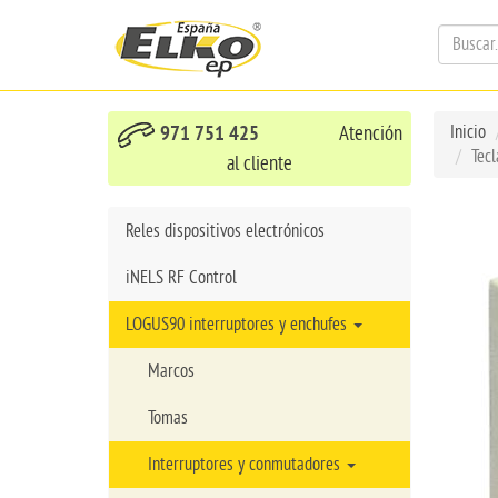
971 751 425
Atención
Inicio
Tecl
al cliente
Reles dispositivos electrónicos
iNELS RF Control
LOGUS90 interruptores y enchufes
Marcos
Tomas
Interruptores y conmutadores