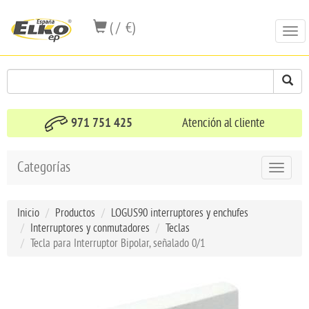
( / €)
Togg
navi
971 751 425
Atención al cliente
Categorías
Toggle
navigat
Inicio
Productos
LOGUS90 interruptores y enchufes
Interruptores y conmutadores
Teclas
Tecla para Interruptor Bipolar, señalado 0/1