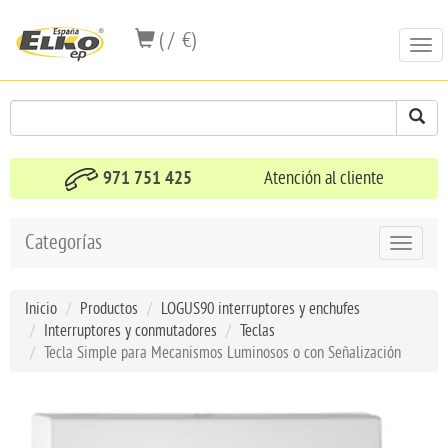
( / €)
Togg
navi
971 751 425
Atención al cliente
Categorías
Toggle
navigat
Inicio
Productos
LOGUS90 interruptores y enchufes
Interruptores y conmutadores
Teclas
Tecla Simple para Mecanismos Luminosos o con Señalización