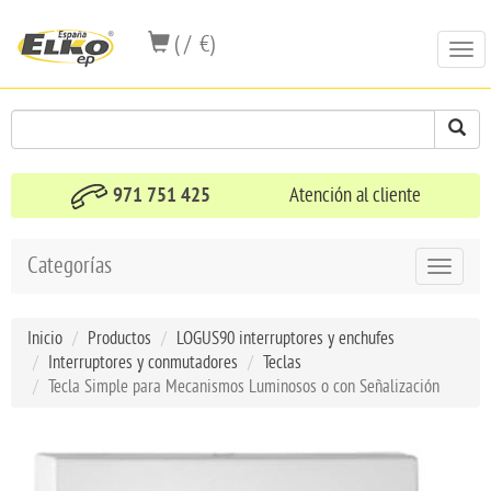
( / €)
Togg
navi
971 751 425
Atención al cliente
Categorías
Toggle
navigat
Inicio
Productos
LOGUS90 interruptores y enchufes
Interruptores y conmutadores
Teclas
Tecla Simple para Mecanismos Luminosos o con Señalización