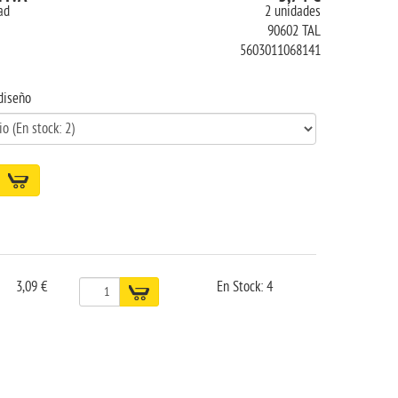
ad
2 unidades
90602 TAL
5603011068141
diseño
3,09 €
En Stock: 4