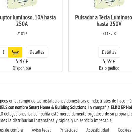
ruptor luminoso, 10A hasta
Pulsador a Tecla Luminoso
250A
hasta 250V
21012
21152 K
Detalles
Detalles
5,47 €
5,59 €
Disponible
Bajo pedido
opeos en el campo de las instalaciones domésticas e industriales de hace má
NELS con nombre Smart Home & Building Solutions
ELKO EP Hol
. La compañía
10 delegaciones. La compañía está merecidamente orgullosa de su propia pro
tes la distribución instantánea y rápida, y un servicio impecable.
nes de compra
Aviso legal
Privacidad
Accesibilidad
Cookies