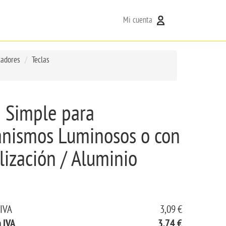
Mi cuenta
tadores
Teclas
a Simple para
nismos Luminosos o con
lización / Aluminio
 IVA
3,09 €
n IVA
3,74 €