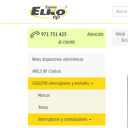
971 751 425
Atención
Inicio
Tec
al cliente
Reles dispositivos electrónicos
iNELS RF Control
LOGUS90 interruptores y enchufes
Marcos
Tomas
Interruptores y conmutadores