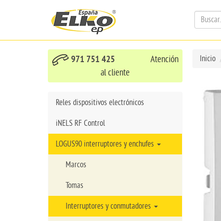
971 751 425
Atención
Inicio
al cliente
Reles dispositivos electrónicos
iNELS RF Control
LOGUS90 interruptores y enchufes
Marcos
Tomas
Interruptores y conmutadores