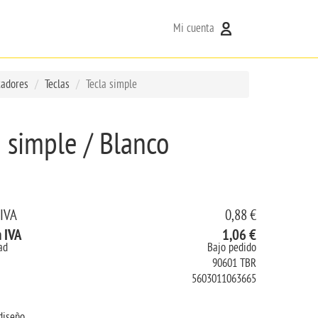
Mi cuenta
tadores
Teclas
Tecla simple
a simple / Blanco
 IVA
0,88 €
n IVA
1,06 €
ad
Bajo pedido
90601 TBR
5603011063665
diseño