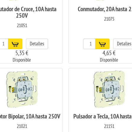
tador de Cruce, 10A hasta
Conmutador, 20A hasta 
250V
21075
21051
Detalles
Detalles
5,35 €
4,65 €
Disponible
Disponible
ptor Bipolar, 10A hasta 250V
Pulsador a Tecla, 10A hast
21021
21151