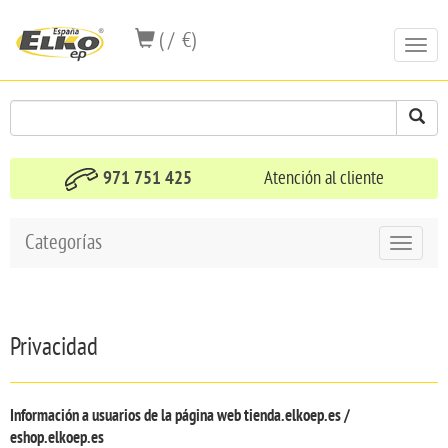
( / €)
Toggl
navig
971 751 425
Atención al cliente
Categorías
Toggle
navigat
Privacidad
Información a usuarios de la página web
tienda.elkoep.es /
eshop.elkoep.es