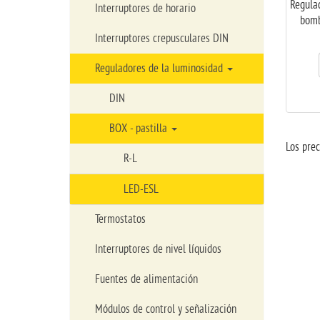
Regula
Interruptores de horario
bomb
Interruptores crepusculares DIN
Reguladores de la luminosidad
DIN
BOX - pastilla
Los prec
R-L
LED-ESL
Termostatos
Interruptores de nivel líquidos
Fuentes de alimentación
Módulos de control y señalización