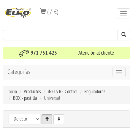
( / €)
Toggl
navig
971 751 425
Atención al cliente
Categorías
Toggle
navigat
Inicio
Productos
iNELS RF Control
Reguladores
BOX - pastilla
Universal