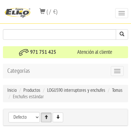
( / €)
Toggl
navig
971 751 425
Atención al cliente
Categorías
Toggle
navigat
Inicio
Productos
LOGUS90 interruptores y enchufes
Tomas
Enchufes estándar