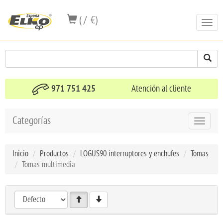
( / €)
Toggl
navig
971 751 425
Atención al cliente
Categorías
Toggle
navigat
Inicio
Productos
LOGUS90 interruptores y enchufes
Tomas
Tomas multimedia