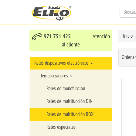
971 751 425
Atención
Inicio
al cliente
Ordenar
Reles dispositivos electrónicos
Temporizadores
Reles de monofunción
Reles de multifunción DIN
Reles de multifunción BOX
Reles especiales