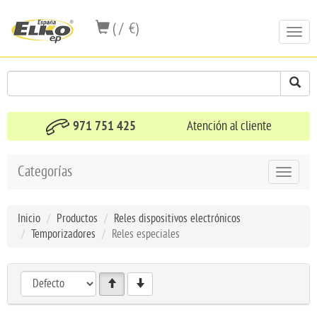
( / €)
Toggl
navig
971 751 425
Atención al cliente
Categorías
Toggle
navigat
Inicio
Productos
Reles dispositivos electrónicos
Temporizadores
Reles especiales